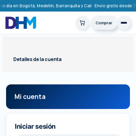
Saltar
 día en Bogotá, Medellín, Barranquilla y Cali · Envío gratis desde 
al
contenido
Comprar
Detalles de la cuenta
Oculta
Iniciar sesión