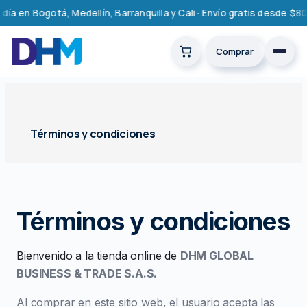
Saltar
a en Bogotá, Medellín, Barranquilla y Cali · Envío gratis desde $80
al
contenido
Comprar
Términos y condiciones
Términos y condiciones
Bienvenido a la tienda online de
DHM GLOBAL
BUSINESS & TRADE S.A.S.
Al comprar en este sitio web, el usuario acepta las