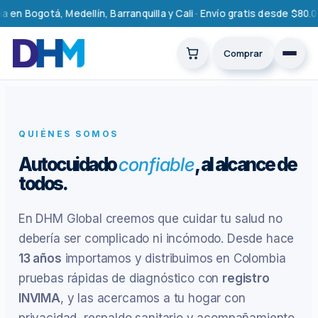
Saltar
 Bogotá, Medellín, Barranquilla y Cali · Envío gratis desde $80.000
al
contenido
Comprar
QUIÉNES SOMOS
Autocuidado
confiable
, al alcance de
todos.
En DHM Global creemos que cuidar tu salud no
debería ser complicado ni incómodo. Desde hace
13 años
importamos y distribuimos en Colombia
pruebas rápidas de diagnóstico con
registro
INVIMA
, y las acercamos a tu hogar con