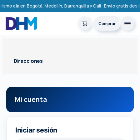
Saltar
smo día en Bogotá, Medellín, Barranquilla y Cali · Envío gratis des
al
contenido
Comprar
Direcciones
Oculta
Iniciar sesión