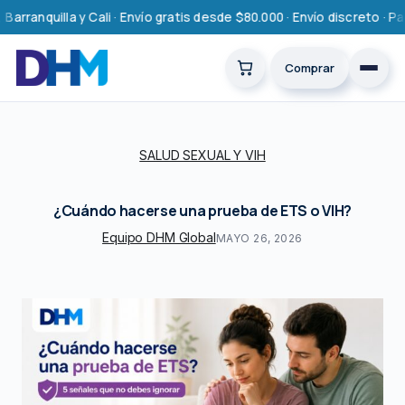
Saltar
ranquilla y Cali · Envío gratis desde $80.000 · Envío discreto · Pa
al
contenido
Comprar
SALUD SEXUAL Y VIH
¿Cuándo hacerse una prueba de ETS o VIH?
Equipo DHM Global
MAYO 26, 2026