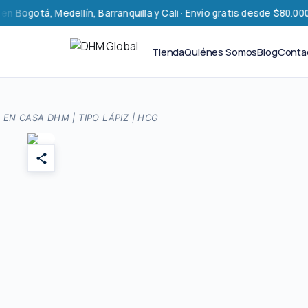
Saltar
gotá, Medellín, Barranquilla y Cali · Envío gratis desde $80.000 · 
al
contenido
Tienda
Quiénes Somos
Blog
Conta
EN CASA DHM | TIPO LÁPIZ | HCG