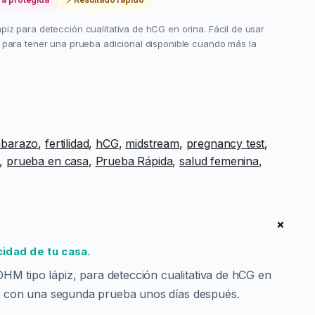
iz para detección cualitativa de hCG en orina. Fácil de usar
o para tener una prueba adicional disponible cuando más la
barazo
, 
fertilidad
, 
hCG
, 
midstream
, 
pregnancy test
, 
, 
prueba en casa
, 
Prueba Rápida
, 
salud femenina
, 
+
cidad de tu casa.
M tipo lápiz, para detección cualitativa de hCG en
do con una segunda prueba unos días después.