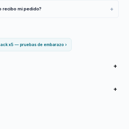
+
 recibo mi pedido?
ack x5 — pruebas de embarazo ›
+
+