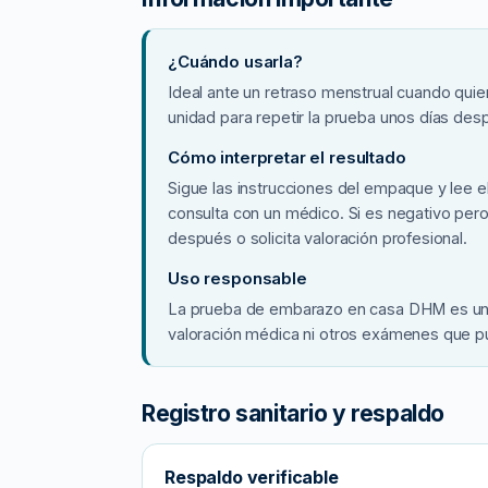
z
|
H
¿Cuándo usarla?
C
Ideal ante un retraso menstrual cuando qui
G
unidad para repetir la prueba unos días desp
c
Cómo interpretar el resultado
a
Sigue las instrucciones del empaque y lee el
n
consulta con un médico. Si es negativo pero
t
después o solicita valoración profesional.
i
d
Uso responsable
a
La prueba de embarazo en casa DHM es una h
d
valoración médica ni otros exámenes que pue
Registro sanitario y respaldo
Respaldo verificable