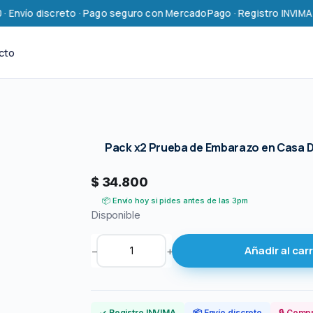
Envío discreto · Pago seguro con MercadoPago · Registro INVIMA · 13
cto
Pack x2 Prueba de Embarazo en Casa DH
$
34.800
📦 Envío hoy si pides antes de las 3pm
Disponible
P
Añadir al carr
−
+
a
c
k
x
✓ Registro INVIMA
📦 Envío discreto
🔒 Comp