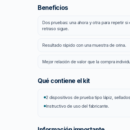
Beneficios
n
C
a
Dos pruebas: una ahora y otra para repetir si 
s
retraso sigue.
a
D
Resultado rápido con una muestra de orina.
H
M
Mejor relación de valor que la compra individu
|
T
i
Qué contiene el kit
p
o
2 dispositivos de prueba tipo lápiz, sellados
L
Instructivo de uso del fabricante.
á
p
i
Información importante