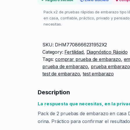
2
Pack x2 de pruebas rápidas de embarazo tipo láp
P
en casa, confiable, práctico, privado y pensad
r
necesitas.
u
e
b
SKU:
DHM7708666231952X2
a
Category:
Fertilidad
, 
Diagnóstico Rápido
d
Tags:
comprar prueba de embarazo
, 
em
e
prueba de embarazo
, 
prueba embarazo
E
test de embarazo
, 
test embarazo
m
b
Description
a
r
La respuesta que necesitas, en la priva
a
Pack de 2 pruebas de embarazo en casa DH
z
orina. Práctico para confirmar el resulta
o
e