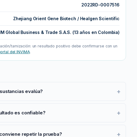
2022RD-0007516
Zhejiang Orient Gene Biotech / Healgen Scientific
M Global Business & Trade S.A.S. (13 años en Colombia)
tación/tamización: un resultado positivo debe confirmarse con un
ortal del INVIMA
.
+
sustancias evalúa?
+
ultado es confiable?
+
conviene repetir la prueba?