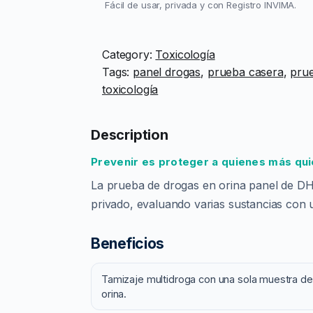
d
Fácil de usar, privada y con Registro INVIMA.
e
D
Category:
Toxicología
r
Tags:
panel drogas
, 
prueba casera
, 
pru
o
toxicología
g
a
s
Description
e
Prevenir es proteger a quienes más qui
n
O
La prueba de drogas en orina panel de DH
r
privado, evaluando varias sustancias con 
i
n
Beneficios
a
P
Tamizaje multidroga con una sola muestra de
a
orina.
n