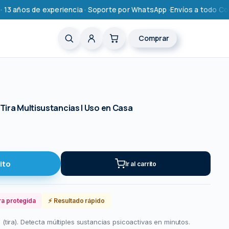
 años de experiencia · Soporte por WhatsApp ·
Envíos a todo Colombia
Comprar
Tira Multisustancias | Uso en Casa
ito
Ir al carrito
ra protegida
⚡ Resultado rápido
tira). Detecta múltiples sustancias psicoactivas en minutos.