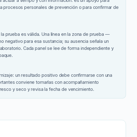
 actuar a tiempo y con información: es un apoyo para
ra procesos personales de prevención o para confirmar de
e la prueba es válida. Una línea en la zona de prueba —
 negativo para esa sustancia; su ausencia señala un
laboratorio. Cada panel se lee de forma independiente y
mpaque.
mizaje: un resultado positivo debe confirmarse con una
mportantes conviene tomarlas con acompañamiento
fresco y seco y revisa la fecha de vencimiento.