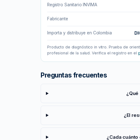
a
Registro Sanitario INVIMA
n
Fabricante
t
i
Importa y distribuye en Colombia
DH
d
a
Producto de diagnóstico in vitro. Prueba de orien
d
profesional de la salud. Verifica el registro en el
p
Preguntas frecuentes
¿Qué 
¿El res
¿Cada cuánto 