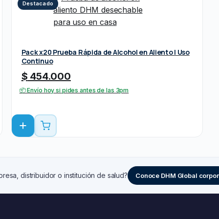
Destacado
Pack x20 Prueba Rápida de Alcohol en Aliento | Uso
Continuo
$
454.000
📦 Envío hoy si pides antes de las 3pm
resa, distribuidor o institución de salud?
Conoce DHM Global corpor