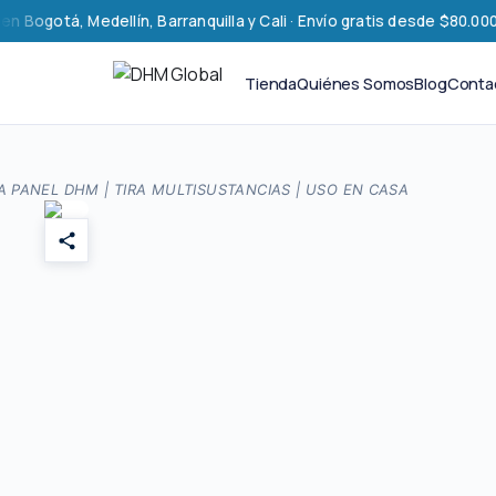
Saltar
gotá, Medellín, Barranquilla y Cali · Envío gratis desde $80.000 · 
al
contenido
Tienda
Quiénes Somos
Blog
Conta
 PANEL DHM | TIRA MULTISUSTANCIAS | USO EN CASA