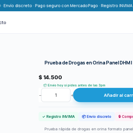
Envío discreto · Pago seguro con MercadoPago · Registro INVIMA · 13
cto
Prueba de Drogas en Orina Panel DHM | 
$
14.500
📦 Envío hoy si pides antes de las 3pm
P
Añadir al carr
−
+
r
u
e
✓ Registro INVIMA
📦 Envío discreto
🔒 Comp
b
a
Prueba rápida de drogas en orina formato panel (