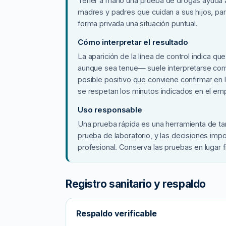
Tener a mano una prueba de drogas ayuda a
t
madres y padres que cuidan a sus hijos, pa
a
forma privada una situación puntual.
n
Cómo interpretar el resultado
c
i
La aparición de la línea de control indica qu
aunque sea tenue— suele interpretarse como
a
posible positivo que conviene confirmar en 
s
se respetan los minutos indicados en el e
|
U
Uso responsable
s
Una prueba rápida es una herramienta de ta
o
prueba de laboratorio, y las decisiones i
e
profesional. Conserva las pruebas en lugar 
n
C
Registro sanitario y respaldo
a
s
a
Respaldo verificable
c