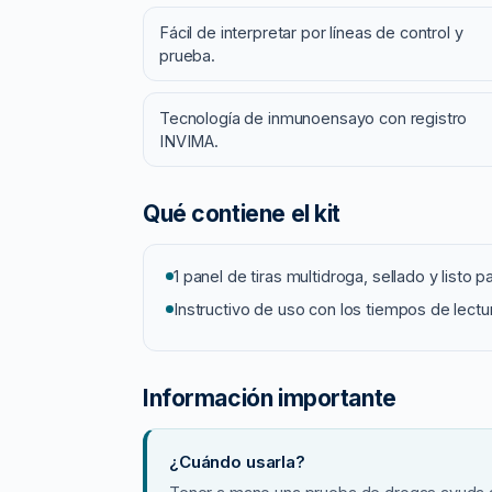
e
Fácil de interpretar por líneas de control y
l
prueba.
D
H
Tecnología de inmunoensayo con registro
M
INVIMA.
|
T
i
Qué contiene el kit
r
a
1 panel de tiras multidroga, sellado y listo p
M
Instructivo de uso con los tiempos de lectu
u
l
t
Información importante
i
s
u
¿Cuándo usarla?
s