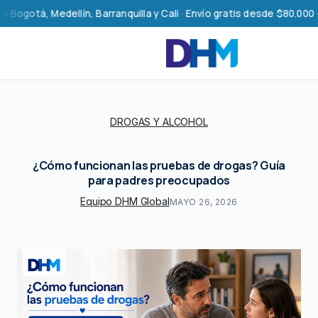
Saltar
á, Medellín, Barranquilla y Cali · Envío gratis desde $80.000 · Env
al
contenido
DROGAS Y ALCOHOL
¿Cómo funcionan las pruebas de drogas? Guía
para padres preocupados
Equipo DHM Global
MAYO 26, 2026