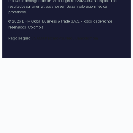
Productos de diagnóstico in-vitro. Registro INVIMA cuando aplica. Los
resultados son orientativos y no reemplazan valoración médica
profesional.
© 2026 DHM Global Business & Trade S.A.S. · Todos los derechos
reservados · Colombia
Pago seguro
VISA
Mastercard
PSE
Nequi
Bancolombia